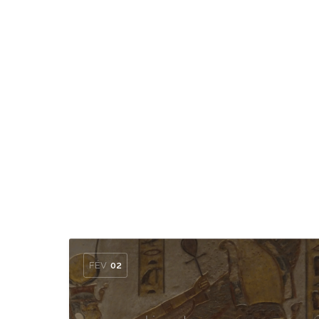
FÉV
02