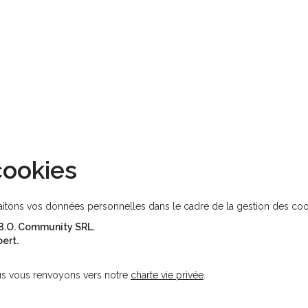
Acc
cookies
aitons vos données personnelles dans le cadre de la gestion des coo
B.O. Community SRL.
ert.
us vous renvoyons vers notre
charte vie privée
.