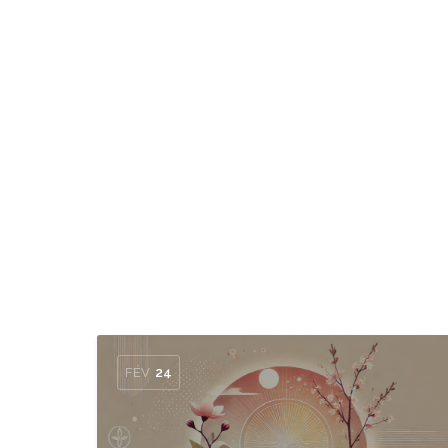
FÉV
24