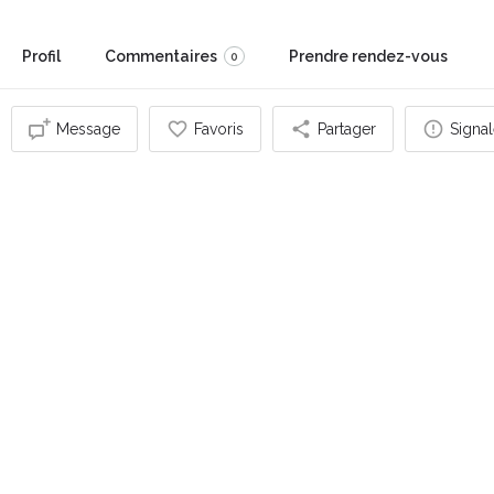
Profil
Commentaires
Prendre rendez-vous
0
Message
Favoris
Partager
Signal
Vous pouvez également être intéressé par
FERMÉ