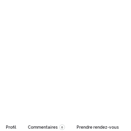
Ajouter des stars
Retour à votre recherche
Just'ne Harmonie
Une âme en harmonie dans un lieu harmonieux
Profil
Commentaires
Prendre rendez-vous
0