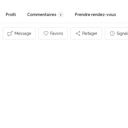
Profil
Commentaires
Prendre rendez-vous
0
Message
Favoris
Partager
Signal
Vous pouvez également être intéressé par
OUVERT