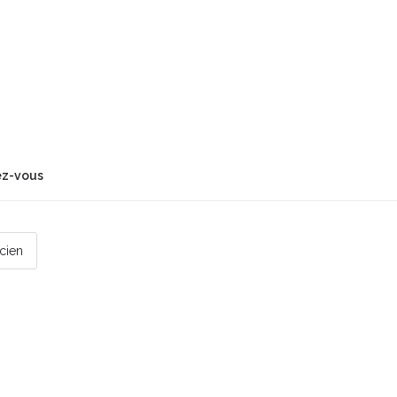
ez-vous
icien
 par