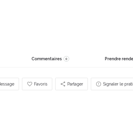
 le monde" 𝙂𝙖𝙣𝙙𝙝𝙞
Commentaires
Prendre rend
0
essage
Favoris
Partager
Signaler le prat
s pouvez également être intéressé