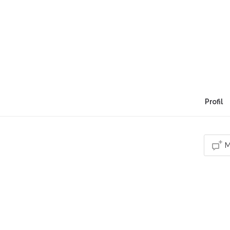
L'univers d'Aini
"Soyez le changement que vous voulez voir dans
Profil
M
Vou