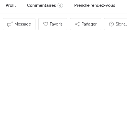
Profil
Commentaires
Prendre rendez-vous
0
Message
Favoris
Partager
Signal
Vous pouvez également être intéressé par
FERMÉ
Just'ne Harmonie