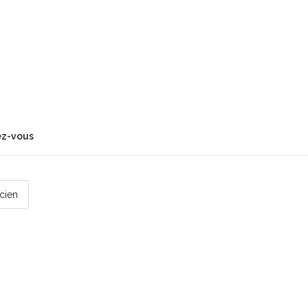
ez-vous
icien