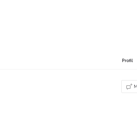
Aude Victoire - Aude 
Bien entouré, on arrive à tout.
Profil
M