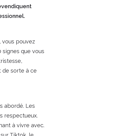
revendiquent
essionnel.
, vous pouvez
10 signes que vous
ristesse,
t de sorte à ce
us abordé. Les
es respectueux.
ant à vivre avec.
sur Tiktok, le