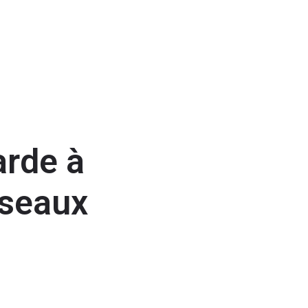
Ajouter des stars
Se connecter
ou
S'inscrire
ueil
Nos offres
Praticiens
Blog
Contact
arde à
éseaux