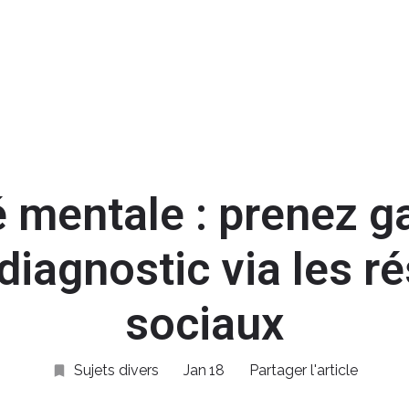
Acc
 mentale : prenez g
odiagnostic via les r
sociaux
Sujets divers
Jan
18
Partager l'article