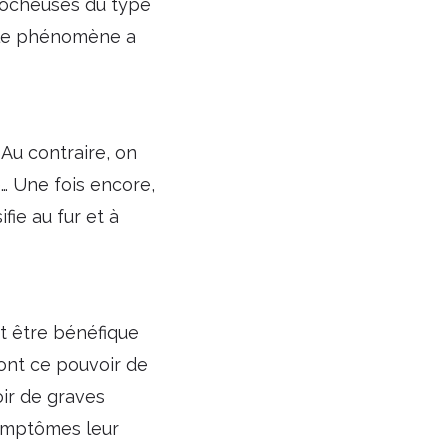
crocheuses du type
”, le phénomène a
 Au contraire, on
é… Une fois encore,
ie au fur et à
ut être bénéfique
 ont ce pouvoir de
ir de graves
symptômes leur