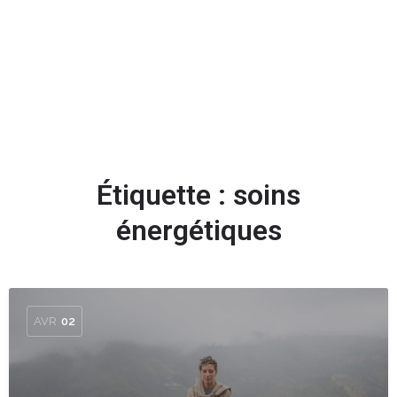
Ajouter des stars
Étiquette :
soins
énergétiques
AVR
02