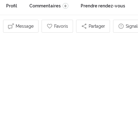
Profil
Commentaires
Prendre rendez-vous
0
Message
Favoris
Partager
Signal
Vous pouvez également être intéressé par
SUR RENDEZ-VOUS UNIQUEMENT
Dynamiquez votre vie - Marie-Pierre Even