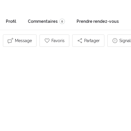
Profil
Commentaires
Prendre rendez-vous
0
Message
Favoris
Partager
Signal
Vous pouvez également être intéressé par
FERMÉ