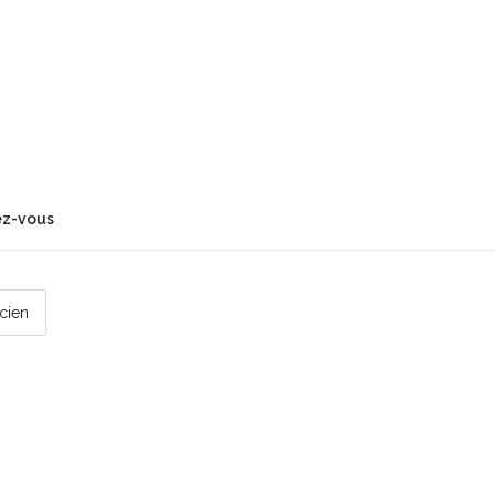
ez-vous
icien
 par