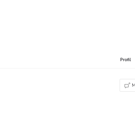
Émotions Créatives -
Sauvage
Soyez vous même, les autres sont déjà pris. (
Profil
M
Vou