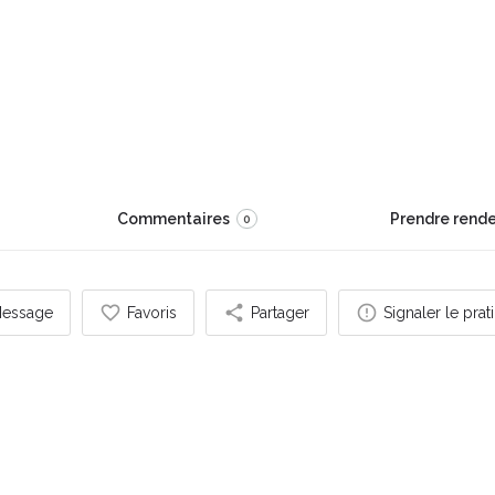
 Myriam
Oscar Wilde)
Commentaires
Prendre rend
0
essage
Favoris
Partager
Signaler le prat
s pouvez également être intéressé