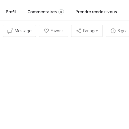
Profil
Commentaires
Prendre rendez-vous
0
Message
Favoris
Partager
Signal
Vous pouvez également être intéressé par
FERMÉ