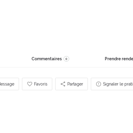
Gaffet
e demain !
Commentaires
Prendre rend
0
essage
Favoris
Partager
Signaler le prat
s pouvez également être intéressé