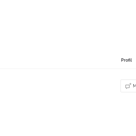
Holiatma - Charlène 
Faire de vos difficultés actuelles, vos forces d
Profil
M
Vou