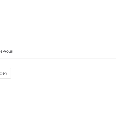
ez-vous
icien
 par