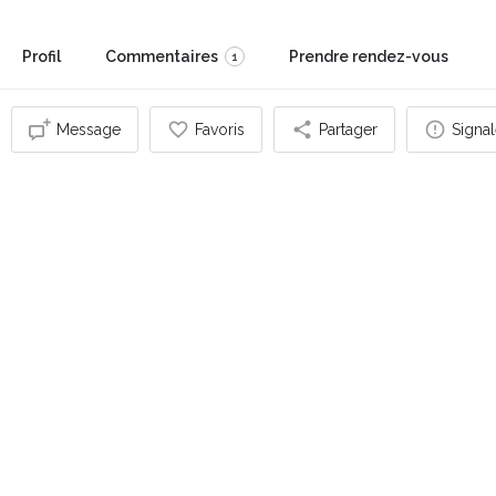
Profil
Commentaires
Prendre rendez-vous
1
Message
Favoris
Partager
Signal
Vous pouvez également être intéressé par
OUVERT