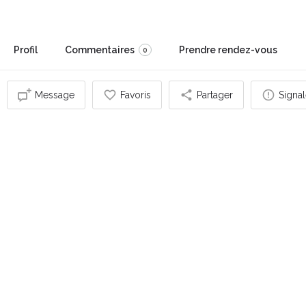
Profil
Commentaires
Prendre rendez-vous
0
Message
Favoris
Partager
Signal
Vous pouvez également être intéressé par
OUVERT