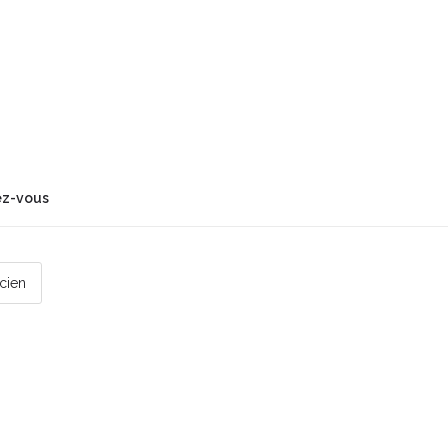
ez-vous
icien
 par