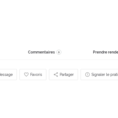
ion pro
) - Virginie
 monde"
Commentaires
Prendre rend
0
essage
Favoris
Partager
Signaler le prat
s pouvez également être intéressé