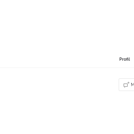
reconversion/orientat
(coaching énergétique
Lobet
"Sois le changement que tu veux voir dans le
Profil
M
Vou