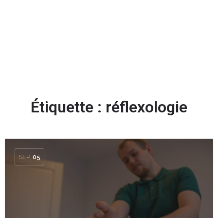
Ajouter des stars
Étiquette :
réflexologie
SEP
05