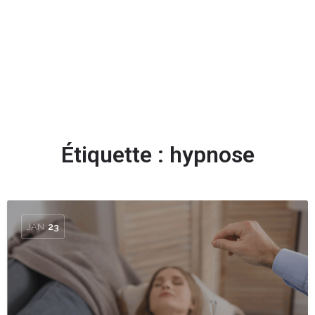
Ajouter des stars
Étiquette :
hypnose
JAN
23