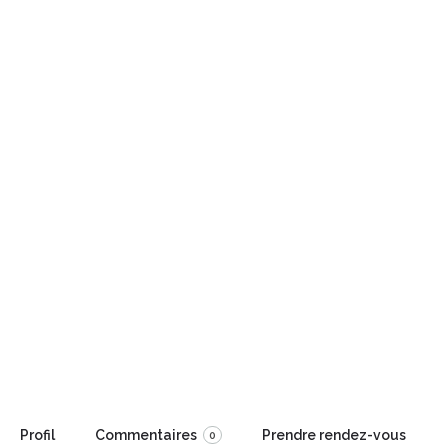
Ajouter des stars
Retour à votre recherche
Véronique THIRIFAY
Un masseur bien-être écoute avec ses mains et son cœur.
Profil
Commentaires
Prendre rendez-vous
0