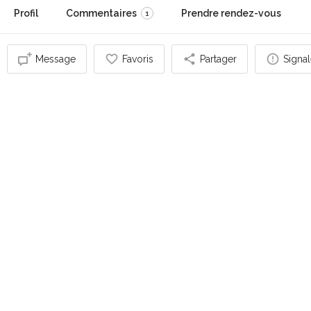
Profil
Commentaires
Prendre rendez-vous
1
Message
Favoris
Partager
Signal
Vous pouvez également être intéressé par
FERMÉ
Coach bien-être & Praticienne en énergétique - Jazz
Marlier