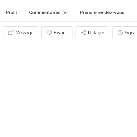
Profil
Commentaires
Prendre rendez-vous
0
Message
Favoris
Partager
Signal
Vous pouvez également être intéressé par
FERMÉ