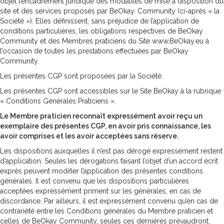
objet l’encadrement juridique des modalités de mise à disposition du
site et des services proposés par BeOkay. Community (ci-après « la
Société »). Elles définissent, sans préjudice de l’application de
conditions particulières, les obligations respectives de BeOkay
Community et des Membres praticiens du Site www.BeOkay.eu à
l’occasion de toutes les prestations effectuées par BeOkay
Community.
Les présentes CGP sont proposées par la Société.
Les présentes CGP sont accessibles sur le Site BeOkay à la rubrique
« Conditions Générales Praticiens ».
Le Membre praticien reconnaît expressément avoir reçu un
exemplaire des présentes CGP, en avoir pris connaissance, les
avoir comprises et les avoir acceptées sans réserve.
Les dispositions auxquelles il n’est pas dérogé expressément restent
d’application. Seules les dérogations faisant l’objet d’un accord écrit
exprès peuvent modifier l’application des présentes conditions
générales. Il est convenu que les dispositions particulières
acceptées expressément priment sur les générales, en cas de
discordance. Par ailleurs, il est expressément convenu qu’en cas de
contrariété entre les Conditions générales du Membre praticien et
celles de BeOkay Community, seules ces dernières prévaudront.