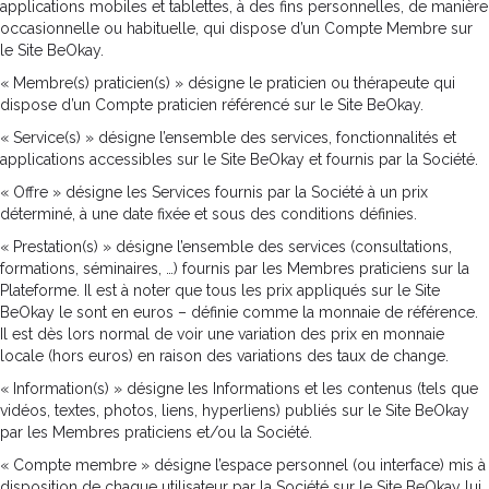
applications mobiles et tablettes, à des fins personnelles, de manière
occasionnelle ou habituelle, qui dispose d’un Compte Membre sur
le Site BeOkay.
« Membre(s) praticien(s) » désigne le praticien ou thérapeute qui
dispose d’un Compte praticien référencé sur le Site BeOkay.
« Service(s) » désigne l’ensemble des services, fonctionnalités et
applications accessibles sur le Site BeOkay et fournis par la Société.
« Offre » désigne les Services fournis par la Société à un prix
déterminé, à une date fixée et sous des conditions définies.
« Prestation(s) » désigne l’ensemble des services (consultations,
formations, séminaires, …) fournis par les Membres praticiens sur la
Plateforme. Il est à noter que tous les prix appliqués sur le Site
BeOkay le sont en euros – définie comme la monnaie de référence.
Il est dès lors normal de voir une variation des prix en monnaie
locale (hors euros) en raison des variations des taux de change.
« Information(s) » désigne les Informations et les contenus (tels que
vidéos, textes, photos, liens, hyperliens) publiés sur le Site BeOkay
par les Membres praticiens et/ou la Société.
« Compte membre » désigne l’espace personnel (ou interface) mis à
disposition de chaque utilisateur par la Société sur le Site BeOkay lui