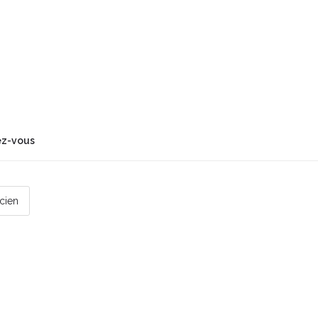
ez-vous
icien
 par