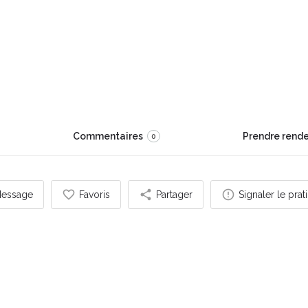
ésiologue,
r d'une école
s et ceux qui vous entourent.
Commentaires
Prendre rend
0
essage
Favoris
Partager
Signaler le prat
s pouvez également être intéressé