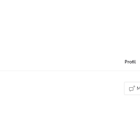
Xavier MEIGNEN - Kin
Formateur et Directeu
de Kinésiologie
Prenez soin de vous, puis prenez soin de celle
Profil
M
Vou