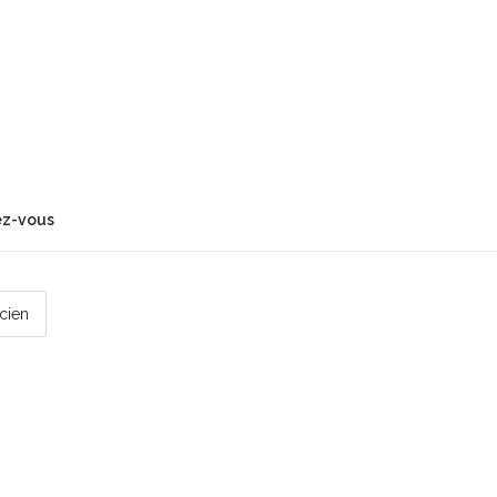
ez-vous
icien
 par