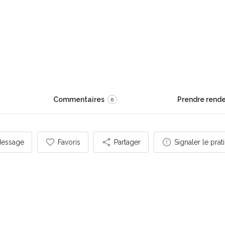
 Virginie
bien mieux.
Commentaires
Prendre rend
0
essage
Favoris
Partager
Signaler le prat
s pouvez également être intéressé