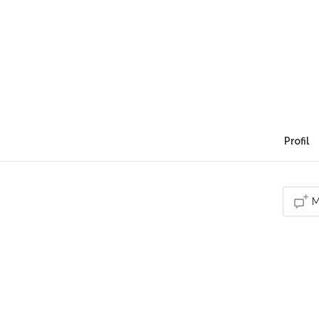
Ralentisseuse de vie -
Lemaire
Vous êtes bien plus que ce que vous croyez, 
Profil
M
Vou