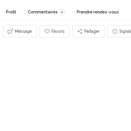
Profil
Commentaires
Prendre rendez-vous
0
Message
Favoris
Partager
Signal
Vous pouvez également être intéressé par
FERMÉ