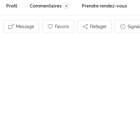
Profil
Commentaires
Prendre rendez-vous
0
Message
Favoris
Partager
Signal
Vous pouvez également être intéressé par
OUVERT
accompagnante bien-être M"Alice et Merveilles -
Alice Parent