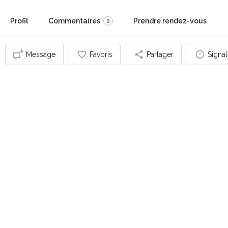
Profil
Commentaires
Prendre rendez-vous
0
Message
Favoris
Partager
Signal
Vous pouvez également être intéressé par
FERMÉ