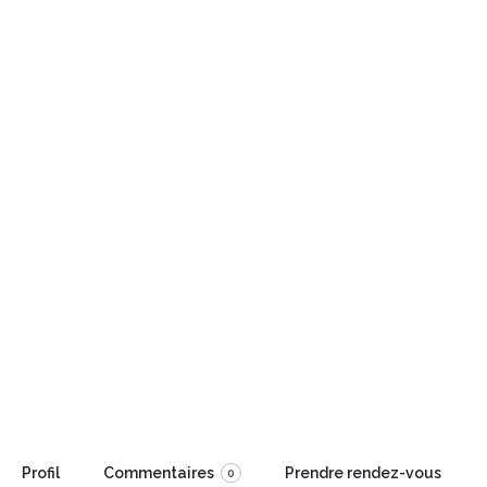
Ajouter des stars
Retour à votre recherche
Collins Christelle
Carpe Diem
Profil
Commentaires
Prendre rendez-vous
0