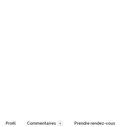
Ajouter des stars
Retour à votre recherche
Céline Dony
Tout est possible, surtout si tu y crois
Profil
Commentaires
Prendre rendez-vous
0