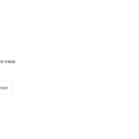
ez-vous
icien