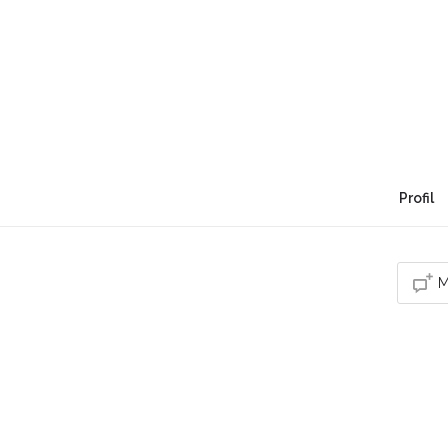
Catherine Lakatos
"Tourne-toi vers le soleil et l'ombre sera derriè
Profil
M