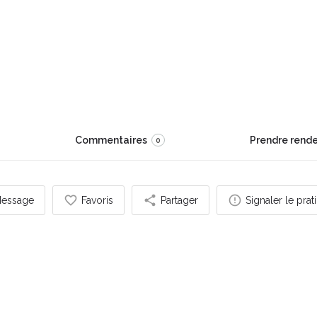
re toi" Proverbe Maori.
Commentaires
Prendre rend
0
essage
Favoris
Partager
Signaler le prat