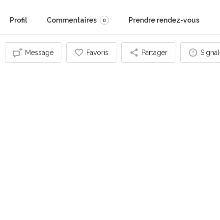
Profil
Commentaires
Prendre rendez-vous
0
Message
Favoris
Partager
Signal
Vous pouvez également être intéressé par
FERMÉ