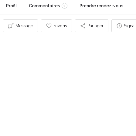
Profil
Commentaires
Prendre rendez-vous
0
Message
Favoris
Partager
Signal
Vous pouvez également être intéressé par
SUR RENDEZ-VOUS UNIQUEMENT
Anthony Cimino C.A.E