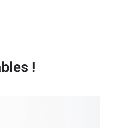
Ajouter des stars
Se connecter
ou
S'inscrire
ueil
Nos offres
Praticiens
Blog
Contact
bles !